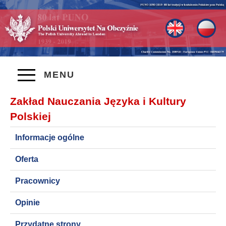
MENU
Zakład Nauczania Języka i Kultury
Polskiej
Informacje ogólne
Oferta
Pracownicy
Opinie
Przydatne strony