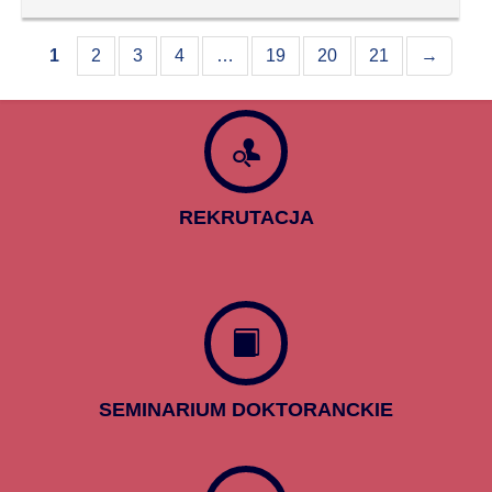
1
2
3
4
…
19
20
21
→
REKRUTACJA
SEMINARIUM DOKTORANCKIE