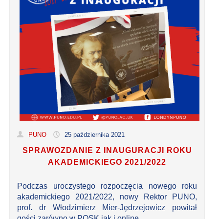
PUNO
25 października 2021
SPRAWOZDANIE Z INAUGURACJI ROKU
AKADEMICKIEGO 2021/2022
Podczas uroczystego rozpoczęcia nowego roku
akademickiego 2021/2022, nowy Rektor PUNO,
prof. dr Włodzimierz Mier-Jędrzejowicz powitał
gości zarówno w POSK jak i online.