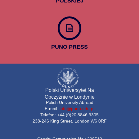
POLSKIEJ
PUNO PRESS
Polski Uniwersytet Na
Obczyźnie w Londynie
Polish University Abroad
E-mail:
info@puno.edu.pl
Telefon: +44 (0)20 8846 9305
238-246 King Street, London W6 0RF
Charity Commission No.: 298510